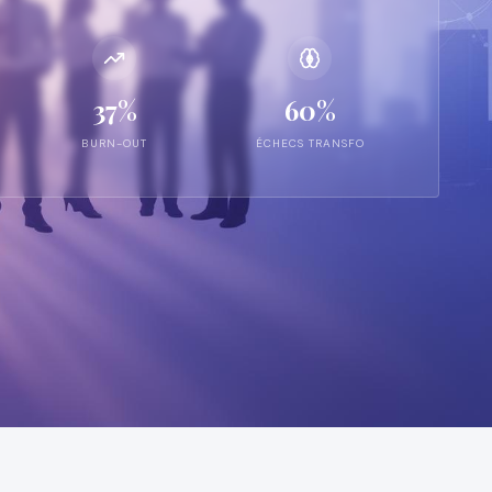
37%
60%
BURN-OUT
ÉCHECS TRANSFO