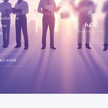
 solutions
64%
otre
EN QUÊTE DE SENS
en
DEZ-VOUS