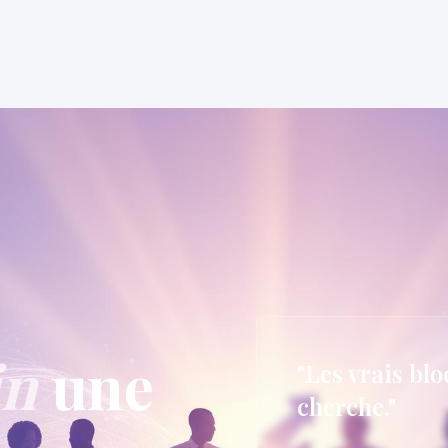
in
une
"Les vrais blo
cherche."