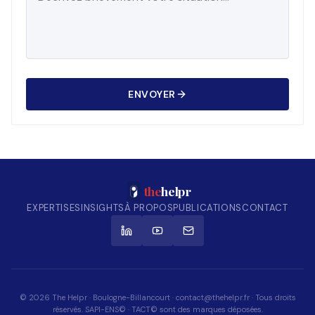
ENVOYER
the
helpr
EXPERTISES
INSIGHTS
À PROPOS
PUBLICATIONS
CONTACT
© 2026 The Helpr · Boulogne-Billancourt · contact@thehelpr.fr · Tous droits
réservés. SAPI-ENS© · TACT© sont des marques déposées.