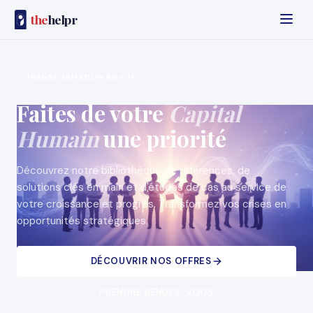
the
helpr
TRANSFORMATION RH & IA
Faites de votre
Capital
Humain
une priorité
Découvrez notre bibliothèque de références, de
solutions clés en main et d'études de cas au service de
votre croissance et progrès. Transformez vos crises en
opportunités stratégiques.
DÉCOUVRIR NOS OFFRES
PRENDRE RENDEZ-VOUS