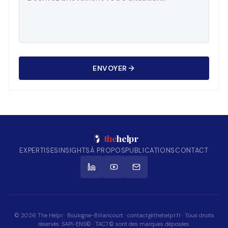
ENVOYER
the
helpr
EXPERTISES
INSIGHTS
À PROPOS
PUBLICATIONS
CONTACT
© 2026 The Helpr · Boulogne-Billancourt · contact@thehelpr.fr · Tous droits
réservés. SAPI-ENS© · TACT© sont des marques déposées.