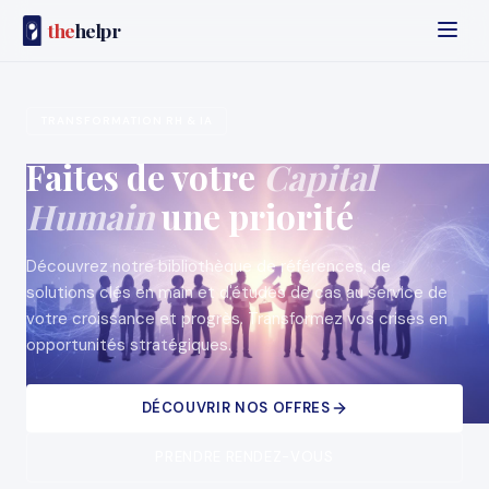
the
helpr
TRANSFORMATION RH & IA
Faites de votre
Capital
Humain
une priorité
Découvrez notre bibliothèque de références, de
solutions clés en main et d'études de cas au service de
votre croissance et progrès. Transformez vos crises en
opportunités stratégiques.
DÉCOUVRIR NOS OFFRES
PRENDRE RENDEZ-VOUS