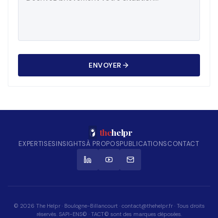
ENVOYER
the
helpr
EXPERTISES
INSIGHTS
À PROPOS
PUBLICATIONS
CONTACT
© 2026 The Helpr · Boulogne-Billancourt · contact@thehelpr.fr · Tous droits
réservés. SAPI-ENS© · TACT© sont des marques déposées.