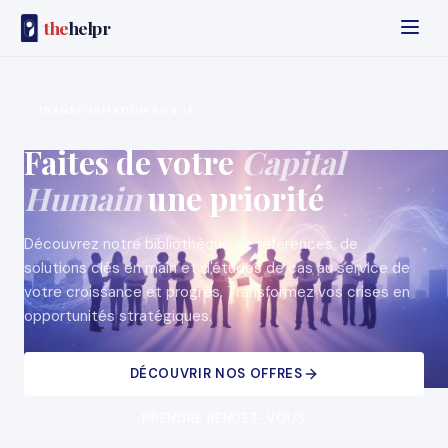
the
helpr
TRANSFORMATION RH & IA
Faites de votre
Capital
Humain
une priorité
Découvrez notre bibliothèque de références, de
solutions clés en main et d'études de cas au service de
votre croissance et progrès. Transformez vos crises en
opportunités stratégiques.
DÉCOUVRIR NOS OFFRES
PRENDRE RENDEZ-VOUS