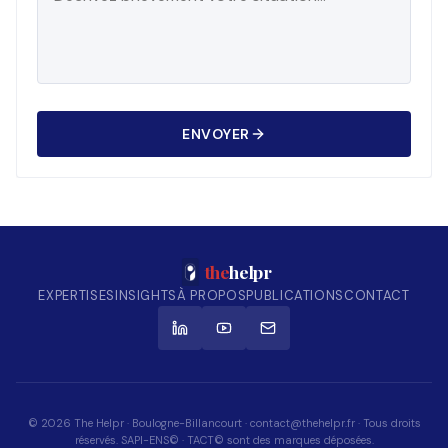
ENVOYER
the
helpr
EXPERTISES
INSIGHTS
À PROPOS
PUBLICATIONS
CONTACT
© 2026 The Helpr · Boulogne-Billancourt · contact@thehelpr.fr · Tous droits
réservés. SAPI-ENS© · TACT© sont des marques déposées.