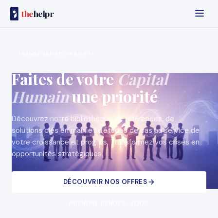
the
helpr
TRANSFORMATION RH & IA
Faites de votre
Capital
Humain
une priorité
Découvrez notre bibliothèque de références, de
solutions clés en main et d'études de cas au service de
votre croissance et progrès. Transformez vos crises en
opportunités stratégiques.
DÉCOUVRIR NOS OFFRES
PRENDRE RENDEZ-VOUS