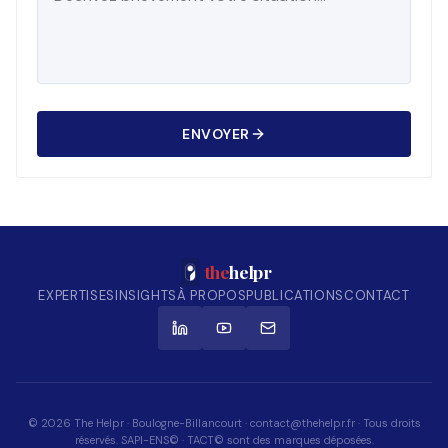
ENVOYER
the
helpr
EXPERTISES
INSIGHTS
À PROPOS
PUBLICATIONS
CONTACT
© 2026 The Helpr · Boulogne-Billancourt · contact@thehelpr.fr · Tous droits
réservés. SAPI-ENS© · TACT© sont des marques déposées.