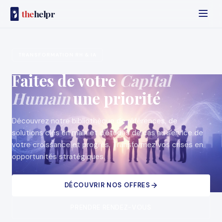
the
helpr
TRANSFORMATION RH & IA
Faites de votre
Capital
Humain
une priorité
Découvrez notre bibliothèque de références, de
solutions clés en main et d'études de cas au service de
votre croissance et progrès. Transformez vos crises en
opportunités stratégiques.
DÉCOUVRIR NOS OFFRES
PRENDRE RENDEZ-VOUS