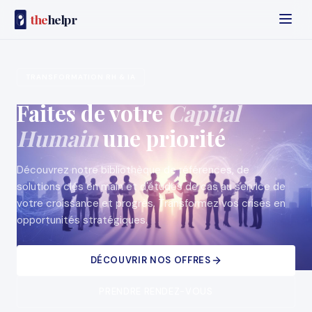
the
helpr
TRANSFORMATION RH & IA
Faites de votre
Capital
Humain
une priorité
Découvrez notre bibliothèque de références, de
solutions clés en main et d'études de cas au service de
votre croissance et progrès. Transformez vos crises en
opportunités stratégiques.
DÉCOUVRIR NOS OFFRES
PRENDRE RENDEZ-VOUS