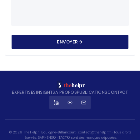
ENVOYER
the
helpr
EXPERTISES
INSIGHTS
À PROPOS
PUBLICATIONS
CONTACT
© 2026 The Helpr · Boulogne-Billancourt · contact@thehelpr.fr · Tous droits
réservés. SAPI-ENS© · TACT© sont des marques déposées.