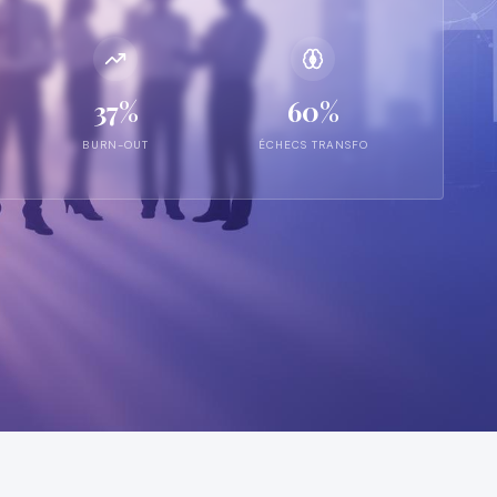
37%
60%
BURN-OUT
ÉCHECS TRANSFO