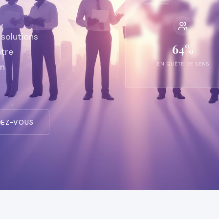
 solutions
64%
otre
EN QUÊTE DE SENS
en
DEZ-VOUS