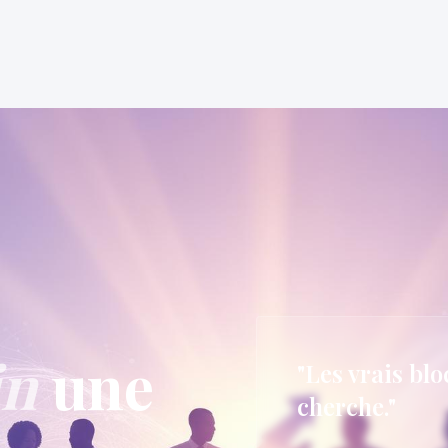
in
une
"Les vrais blo
cherche."