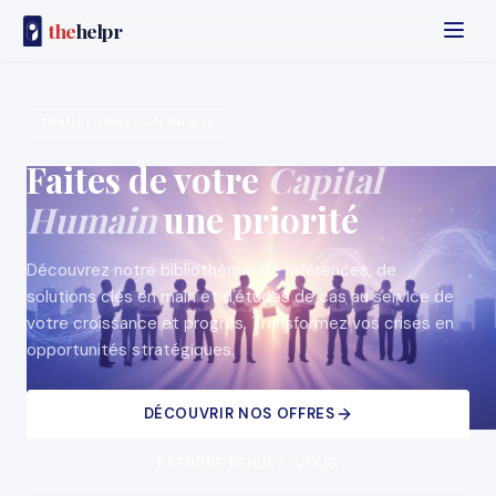
the
helpr
TRANSFORMATION RH & IA
Faites de votre
Capital
Humain
une priorité
Découvrez notre bibliothèque de références, de
solutions clés en main et d'études de cas au service de
votre croissance et progrès. Transformez vos crises en
opportunités stratégiques.
DÉCOUVRIR NOS OFFRES
PRENDRE RENDEZ-VOUS