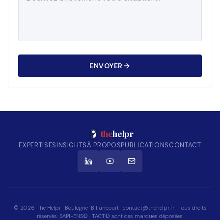
ENVOYER
the
helpr
EXPERTISES
INSIGHTS
À PROPOS
PUBLICATIONS
CONTACT
© 2026 The Helpr · Boulogne-Billancourt · contact@thehelpr.fr · Tous droits
réservés. SAPI-ENS© · TACT© sont des marques déposées.