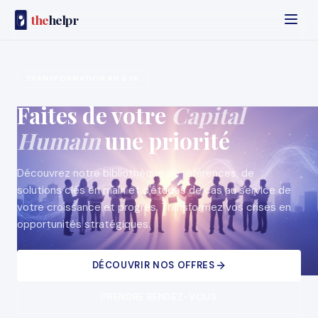
the
helpr
TRANSFORMATION RH & IA
Faites de votre
Capital
Humain
une priorité
Découvrez notre bibliothèque de références, de
solutions clés en main et d'études de cas au service de
votre croissance et progrès. Transformez vos crises en
opportunités stratégiques.
DÉCOUVRIR NOS OFFRES
PRENDRE RENDEZ-VOUS