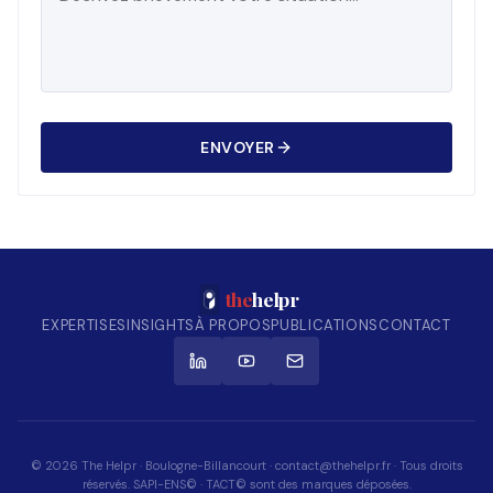
ENVOYER
the
helpr
EXPERTISES
INSIGHTS
À PROPOS
PUBLICATIONS
CONTACT
© 2026 The Helpr · Boulogne-Billancourt · contact@thehelpr.fr · Tous droits
réservés. SAPI-ENS© · TACT© sont des marques déposées.